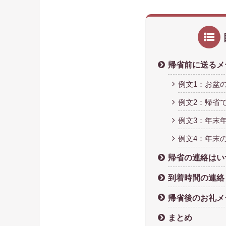
帰省前に送るメ
例文1：お盆
例文2：帰省
例文3：年末
例文4：年末
帰省の連絡はい
到着時間の連絡
帰省後のお礼メ
まとめ