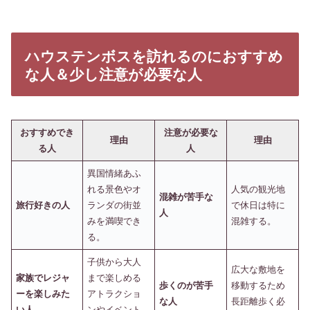
ハウステンボスを訪れるのにおすすめ
な人＆少し注意が必要な人
おすすめでき
注意が必要な
理由
理由
る人
人
異国情緒あふ
れる景色やオ
人気の観光地
混雑が苦手な
旅行好きの人
ランダの街並
で休日は特に
人
みを満喫でき
混雑する。
る。
子供から大人
広大な敷地を
家族でレジャ
まで楽しめる
歩くのが苦手
移動するため
ーを楽しみた
アトラクショ
な人
長距離歩く必
い人
ンやイベント