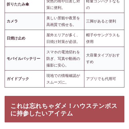
突然の雨や日差し対
軽量コンパクトなも
折りたたみ傘
策に便利。
の
美しい景観や夜景を
カメラ
三脚があると便利
高画質で残せる。
屋外エリアが多く、
帽子やサングラスも
日焼け止め
日焼け対策が必須。
併用
スマホの電池切れを
大容量タイプがおす
モバイルバッテリー
防ぎ、写真や動画の
すめ
撮影に安心。
現地での情報確認が
ガイドブック
アプリでも代用可
スムーズに。
これは忘れちゃダメ！ハウステンボス
に持参したいアイテム