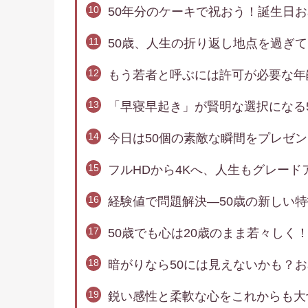
50年分のケーキで祝おう！誕生日
50歳、人生の折り返し地点を過ぎ
もう若者と呼ぶには許可が必要な年
「早寝早起き」が賢明な選択になる
今日は50個の素敵な瞬間をプレゼ
フルHDから4Kへ、人生もグレー
経験値で問題解決―50歳の新しい
50歳でも心は20歳のまま若々しく
暗がりなら50には見えないかも？
鋭い感性と柔軟な心をこれからも大