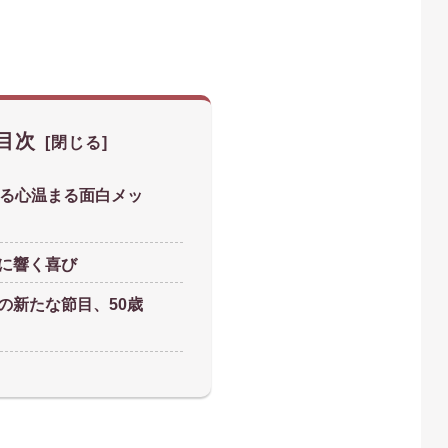
！
目次
贈る心温まる面白メッ
に響く喜び
の新たな節目、50歳