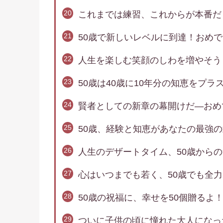
これまでは練習、これからが本番だ
50歳で新しいレベルに到達！おめ
人生を楽しむ笑顔のしわを増やそう
50歳は40歳に10年分の知恵をプラ
賢者としての新章の幕開けだ―おめ
50歳、経験と知恵があなたの最強
人生のデザートタイム、50歳から
心はいつまでも若く、50歳でも全
50歳の祝福に、幸せを50個贈るよ
ついに子供の頃に憧れた大人になっ