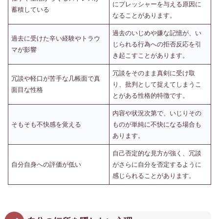
にプレッシャーを与える原因に
蓄積している
なることがあります。
過去のいじめや嫌な記憶が、い
過去に受けた辛い経験やトラウ
じられる行為への拒否反応を引
マが影響
き起こすことがあります。
冗談をそのまま真剣に受け取
冗談や軽口が苦手な几帳面で真
り、批判として捉えてしまうこ
面目な性格
とがある性格的特徴です。
内容や状況次第で、いじりその
そもそも不快感を覚える
ものが単純に不快になる場合も
あります。
自己否定的な見方が強く、冗談
自分自身への評価が低い
がさらに自分を否定するように
感じられることがあります。