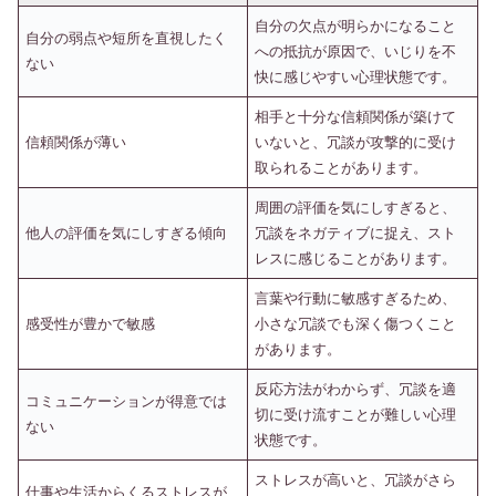
自分の欠点が明らかになること
自分の弱点や短所を直視したく
への抵抗が原因で、いじりを不
ない
快に感じやすい心理状態です。
相手と十分な信頼関係が築けて
信頼関係が薄い
いないと、冗談が攻撃的に受け
取られることがあります。
周囲の評価を気にしすぎると、
他人の評価を気にしすぎる傾向
冗談をネガティブに捉え、スト
レスに感じることがあります。
言葉や行動に敏感すぎるため、
感受性が豊かで敏感
小さな冗談でも深く傷つくこと
があります。
反応方法がわからず、冗談を適
コミュニケーションが得意では
切に受け流すことが難しい心理
ない
状態です。
ストレスが高いと、冗談がさら
仕事や生活からくるストレスが