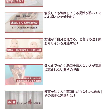
無視しても連絡してくる男性が怖い！そ
の心理と6つの対処法
女性が「自分と似てる」と言う心理｜脈
ありサインを見逃すな！
ほんまでっか！悪口を言わない人が友達
に恵まれない驚きの理由
暴言を吐く人が直面しがちな4つの結末｜
その悲惨な末路とは？